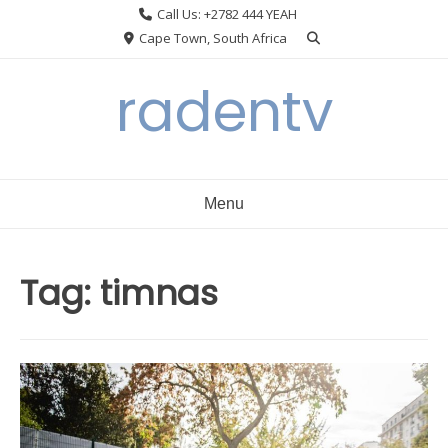
Skip
Call Us: +2782 444 YEAH
to
Cape Town, South Africa
content
radentv
Menu
Tag:
timnas