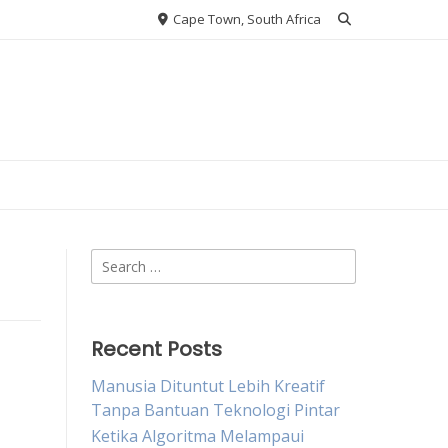
Cape Town, South Africa
Search
for:
Recent Posts
Manusia Dituntut Lebih Kreatif
Tanpa Bantuan Teknologi Pintar
Ketika Algoritma Melampaui