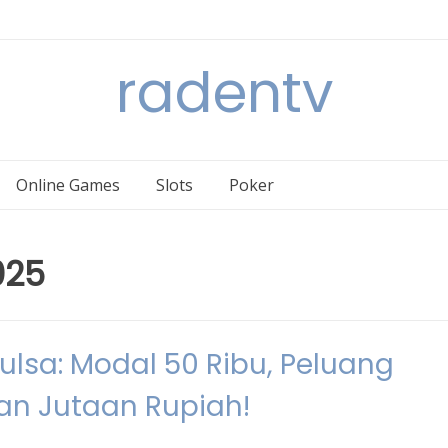
radentv
Online Games
Slots
Poker
025
Pulsa: Modal 50 Ribu, Peluang
an Jutaan Rupiah!