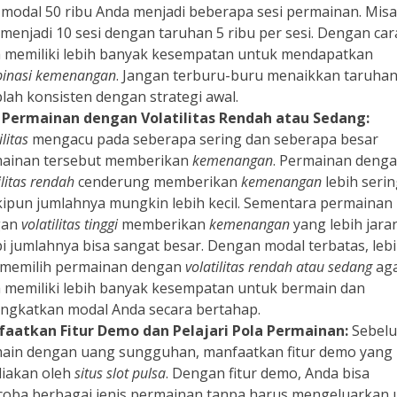
 modal 50 ribu Anda menjadi beberapa sesi permainan. Misa
menjadi 10 sesi dengan taruhan 5 ribu per sesi. Dengan cara
 memiliki lebih banyak kesempatan untuk mendapatkan
inasi kemenangan
. Jangan terburu-buru menaikkan taruhan
plah konsisten dengan strategi awal.
h Permainan dengan Volatilitas Rendah atau Sedang:
ilitas
mengacu pada seberapa sering dan seberapa besar
ainan tersebut memberikan
kemenangan
. Permainan deng
ilitas rendah
cenderung memberikan
kemenangan
lebih serin
ipun jumlahnya mungkin lebih kecil. Sementara permainan
gan
volatilitas tinggi
memberikan
kemenangan
yang lebih jara
pi jumlahnya bisa sangat besar. Dengan modal terbatas, leb
 memilih permainan dengan
volatilitas rendah atau sedang
ag
 memiliki lebih banyak kesempatan untuk bermain dan
ngkatkan modal Anda secara bertahap.
aatkan Fitur Demo dan Pelajari Pola Permainan:
Sebel
ain dengan uang sungguhan, manfaatkan fitur demo yang
diakan oleh
situs slot pulsa
. Dengan fitur demo, Anda bisa
oba berbagai jenis permainan tanpa harus mengeluarkan 