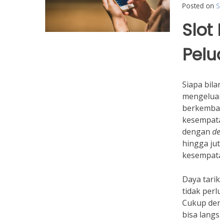
Posted on
S
Slot
Pelu
Siapa bil
mengeluar
berkemba
kesempata
dengan
de
hingga jut
kesempata
Daya tari
tidak perl
Cukup den
bisa lang