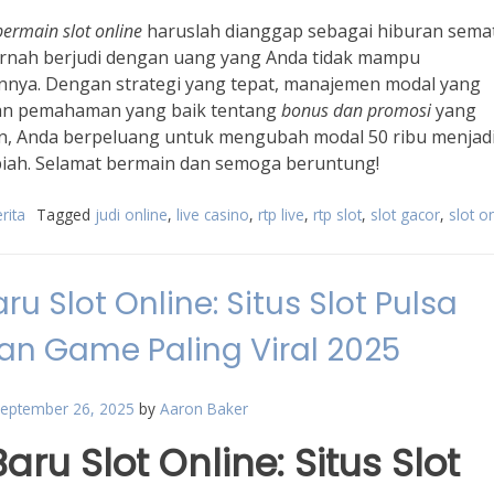
bermain slot online
haruslah dianggap sebagai hiburan semat
rnah berjudi dengan uang yang Anda tidak mampu
nnya. Dengan strategi yang tepat, manajemen modal yang
 dan pemahaman yang baik tentang
bonus dan promosi
yang
n, Anda berpeluang untuk mengubah modal 50 ribu menjad
piah. Selamat bermain dan semoga beruntung!
rita
Tagged
judi online
,
live casino
,
rtp live
,
rtp slot
,
slot gacor
,
slot o
aru Slot Online: Situs Slot Pulsa
n Game Paling Viral 2025
eptember 26, 2025
by
Aaron Baker
aru Slot Online: Situs Slot