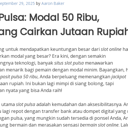
eptember 29, 2025
by
Aaron Baker
 Pulsa: Modal 50 Ribu,
ang Cairkan Jutaan Rupiah
ang untuk mendapatkan keuntungan besar dari
slot online
ha
kan modal yang besar? Era kini, dengan semakin
ngnya teknologi, banyak
situs slot pulsa
menawarkan
n menarik bagi pemain dengan modal minim. Bayangkan, 
posit pulsa 50 ribu
, Anda berpeluang memenangkan
jackpot
aan rupiah. Ini bukan lagi mimpi di siang bolong, tapi
n nyata yang bisa Anda raih!
k utama
slot pulsa
adalah kemudahan dan aksesibilitasnya. A
u lagi repot dengan transfer bank atau dompet digital yang 
gan pulsa, yang mungkin sudah tersedia di ponsel Anda, A
sung bermain dan merasakan sensasi
bermain slot online
. Lal