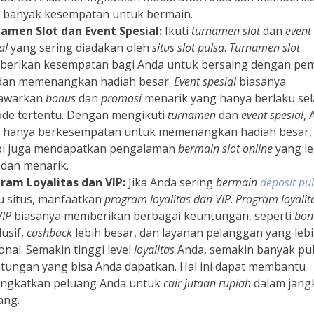
h banyak kesempatan untuk bermain.
amen Slot dan Event Spesial:
Ikuti
turnamen slot
dan
event
al
yang sering diadakan oleh
situs slot pulsa
.
Turnamen slot
erikan kesempatan bagi Anda untuk bersaing dengan pe
 dan memenangkan hadiah besar.
Event spesial
biasanya
awarkan
bonus
dan
promosi
menarik yang hanya berlaku se
ode tertentu. Dengan mengikuti
turnamen
dan
event spesial
, 
k hanya berkesempatan untuk memenangkan hadiah besar,
pi juga mendapatkan pengalaman
bermain slot online
yang le
 dan menarik.
ram Loyalitas dan VIP:
Jika Anda sering
bermain
deposit pu
u situs, manfaatkan
program loyalitas dan VIP
.
Program loyalit
VIP
biasanya memberikan berbagai keuntungan, seperti
bon
usif,
cashback
lebih besar, dan layanan pelanggan yang leb
onal. Semakin tinggi level
loyalitas
Anda, semakin banyak pu
tungan yang bisa Anda dapatkan. Hal ini dapat membantu
ngkatkan peluang Anda untuk
cair jutaan rupiah
dalam jang
ang.