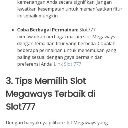
kemenangan Anda secara signifikan. Jangan
lewatkan kesempatan untuk memanfaatkan fitur
ini sebaik mungkin.
Coba Berbagai Permainan:
Slot777
menawarkan berbagai macam slot Megaways
dengan tema dan fitur yang berbeda. Cobalah
beberapa permainan untuk menemukan yang
paling sesuai dengan gaya bermain dan
preferensi Anda.
Link Slot 777
3. Tips Memilih Slot
Megaways Terbaik di
Slot777
Dengan banyaknya pilihan slot Megaways yang