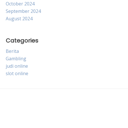
October 2024
September 2024
August 2024
Categories
Berita
Gambling
judi online
slot online