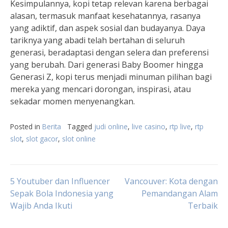
Kesimpulannya, kopi tetap relevan karena berbagai
alasan, termasuk manfaat kesehatannya, rasanya
yang adiktif, dan aspek sosial dan budayanya. Daya
tariknya yang abadi telah bertahan di seluruh
generasi, beradaptasi dengan selera dan preferensi
yang berubah. Dari generasi Baby Boomer hingga
Generasi Z, kopi terus menjadi minuman pilihan bagi
mereka yang mencari dorongan, inspirasi, atau
sekadar momen menyenangkan.
Posted in
Berita
Tagged
judi online
,
live casino
,
rtp live
,
rtp
slot
,
slot gacor
,
slot online
Post
5 Youtuber dan Influencer
Vancouver: Kota dengan
Sepak Bola Indonesia yang
Pemandangan Alam
Wajib Anda Ikuti
Terbaik
navigation