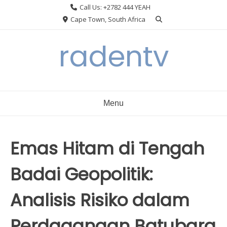
Skip
Call Us: +2782 444 YEAH
to
Cape Town, South Africa
content
radentv
Menu
Emas Hitam di Tengah
Badai Geopolitik:
Analisis Risiko dalam
Perdagangan Batubara